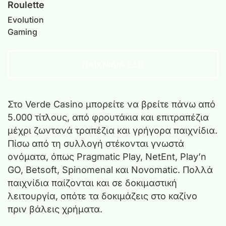
Roulette
Evolution
Gaming
ΠΑΙΧΝΊΔΙΑ ΕΔΏ
Στο Verde Casino μπορείτε να βρείτε πάνω από
5.000 τίτλους, από φρουτάκια και επιτραπέζια
μέχρι ζωντανά τραπέζια και γρήγορα παιχνίδια.
Πίσω από τη συλλογή στέκονται γνωστά
ονόματα, όπως Pragmatic Play, NetEnt, Play’n
GO, Betsoft, Spinomenal και Novomatic. Πολλά
παιχνίδια παίζονται και σε δοκιμαστική
λειτουργία, οπότε τα δοκιμάζεις στο καζίνο
πριν βάλεις χρήματα.