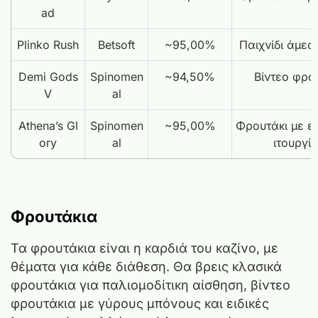
ad
Plinko Rush
Betsoft
~95,00%
Παιχνίδι άμεσ
Demi Gods
Spinomen
~94,50%
Βίντεο φρο
V
al
Athena’s Gl
Spinomen
~95,00%
Φρουτάκι με ει
ory
al
ιτουργί
Φρουτάκια
Τα φρουτάκια είναι η καρδιά του καζίνο, με
θέματα για κάθε διάθεση. Θα βρεις κλασικά
φρουτάκια για παλιομοδίτικη αίσθηση, βίντεο
φρουτάκια με γύρους μπόνους και ειδικές