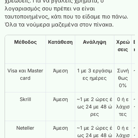
χρεώσεις. Για να βγάλεις χρήματα, ο
λογαριασμός σου πρέπει να είναι
ταυτοποιημένος, κάτι που το είδαμε πιο πάνω.
Όλα τα νούμερα μαζεμένα στον πίνακα.
Μέθοδος
Κατάθεση
Ανάληψη
Χρεώ
Ε
σεις
κ
Visa και Master
Άμεση
1 με 3 εργάσιμ
Συνή
~
card
ες ημέρες
θως
~
0%
Skrill
Άμεση
~1 με 2 ώρες έ
0 ή ε
~
ως 24 με 48 ώ
λάχισ
~
ρες
τες
Neteller
Άμεση
~1 με 2 ώρες έ
0 ή ε
~
ως 24 με 48 ώ
λάχισ
~