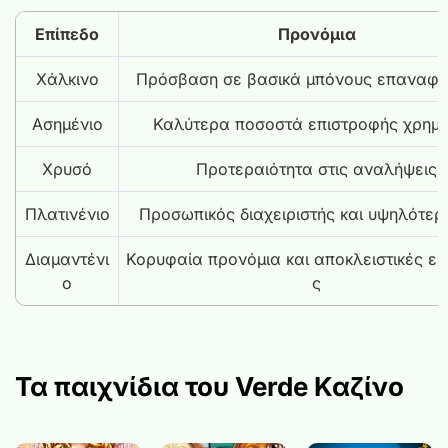
Επίπεδο
Προνόμια
Χάλκινο
Πρόσβαση σε βασικά μπόνους επαναφό
Ασημένιο
Καλύτερα ποσοστά επιστροφής χρημ
Χρυσό
Προτεραιότητα στις αναλήψεις
Πλατινένιο
Προσωπικός διαχειριστής και υψηλότερ
Διαμαντένι
Κορυφαία προνόμια και αποκλειστικές ε
ο
ς
Τα παιχνίδια του Verde Καζίνο