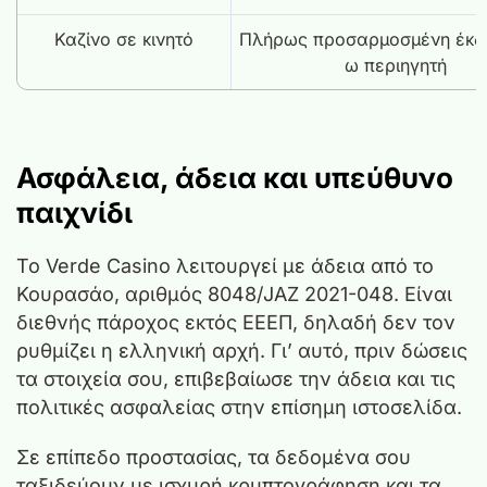
Καζίνο σε κινητό
Πλήρως προσαρμοσμένη έκδ
ω περιηγητή
Ασφάλεια, άδεια και υπεύθυνο
παιχνίδι
Το Verde Casino λειτουργεί με άδεια από το
Κουρασάο, αριθμός 8048/JAZ 2021-048. Είναι
διεθνής πάροχος εκτός ΕΕΕΠ, δηλαδή δεν τον
ρυθμίζει η ελληνική αρχή. Γι’ αυτό, πριν δώσεις
τα στοιχεία σου, επιβεβαίωσε την άδεια και τις
πολιτικές ασφαλείας στην επίσημη ιστοσελίδα.
Σε επίπεδο προστασίας, τα δεδομένα σου
ταξιδεύουν με ισχυρή κρυπτογράφηση και τα