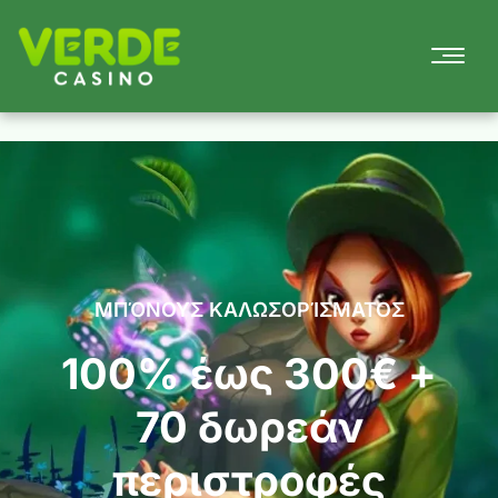
ΜΠΌΝΟΥΣ ΚΑΛΩΣΟΡΊΣΜΑΤΟΣ
100% έως 300€ +
70 δωρεάν
περιστροφές