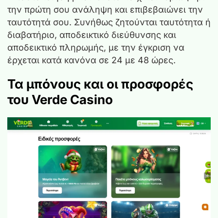
την πρώτη σου ανάληψη και επιβεβαιώνει την
ταυτότητά σου. Συνήθως ζητούνται ταυτότητα ή
διαβατήριο, αποδεικτικό διεύθυνσης και
αποδεικτικό πληρωμής, με την έγκριση να
έρχεται κατά κανόνα σε 24 με 48 ώρες.
Τα μπόνους και οι προσφορές
του Verde Casino