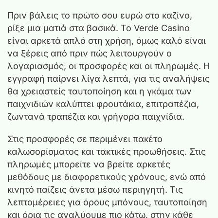
Πριν βάλεις το πρώτο σου ευρώ στο καζίνο,
ρίξε μια ματιά στα βασικά. Το Verde Casino
είναι αρκετά απλό στη χρήση, όμως καλό είναι
να ξέρεις από πριν πώς λειτουργούν ο
λογαριασμός, οι προσφορές και οι πληρωμές. Η
εγγραφή παίρνει λίγα λεπτά, για τις αναλήψεις
θα χρειαστείς ταυτοποίηση και η γκάμα των
παιχνιδιών καλύπτει φρουτάκια, επιτραπέζια,
ζωντανά τραπέζια και γρήγορα παιχνίδια.
Στις προσφορές σε περιμένει πακέτο
καλωσορίσματος και τακτικές προωθήσεις. Στις
πληρωμές μπορείτε να βρείτε αρκετές
μεθόδους με διαφορετικούς χρόνους, ενώ από
κινητό παίζεις άνετα μέσω περιηγητή. Τις
λεπτομέρειες για όρους μπόνους, ταυτοποίηση
και όρια τις αναλύουμε πιο κάτω, στην κάθε