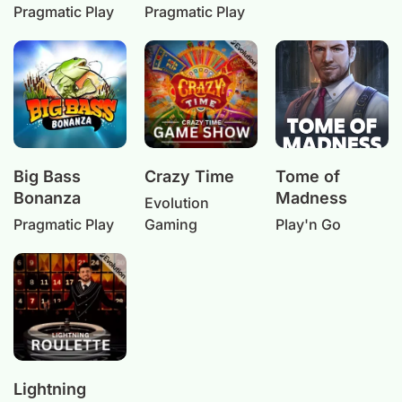
Pragmatic Play
Pragmatic Play
Big Bass
Crazy Time
Tome of
Bonanza
Madness
Evolution
Pragmatic Play
Gaming
Play'n Go
Lightning