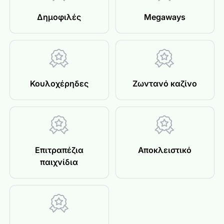
Δημοφιλές
Megaways
Κουλοχέρηδες
Ζωντανό καζίνο
Επιτραπέζια
Αποκλειστικό
παιχνίδια