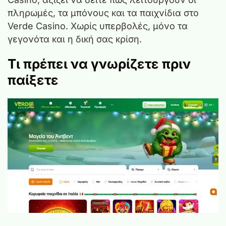
πληρωμές, τα μπόνους και τα παιχνίδια στο
Verde Casino. Χωρίς υπερβολές, μόνο τα
γεγονότα και η δική σας κρίση.
Τι πρέπει να γνωρίζετε πριν
παίξετε