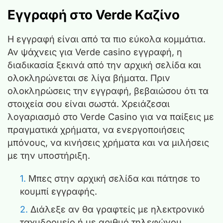
Εγγραφή στο Verde Καζίνο
Η εγγραφή είναι από τα πιο εύκολα κομμάτια.
Αν ψάχνεις για Verde casino εγγραφή, η
διαδικασία ξεκινά από την αρχική σελίδα και
ολοκληρώνεται σε λίγα βήματα. Πριν
ολοκληρώσεις την εγγραφή, βεβαιώσου ότι τα
στοιχεία σου είναι σωστά. Χρειάζεσαι
λογαριασμό στο Verde Casino για να παίξεις με
πραγματικά χρήματα, να ενεργοποιήσεις
μπόνους, να κινήσεις χρήματα και να μιλήσεις
με την υποστήριξη.
Μπες στην αρχική σελίδα και πάτησε το
κουμπί εγγραφής.
Διάλεξε αν θα γραφτείς με ηλεκτρονικό
ταχυδρομείο ή με αριθμό τηλεφώνου,