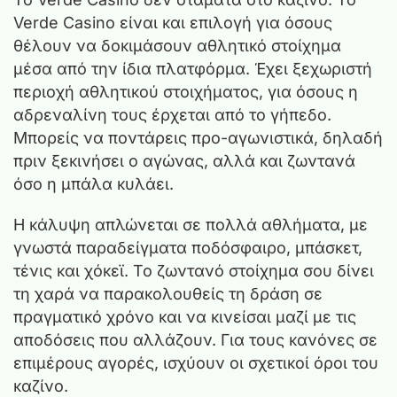
Verde Casino είναι και επιλογή για όσους
θέλουν να δοκιμάσουν αθλητικό στοίχημα
μέσα από την ίδια πλατφόρμα. Έχει ξεχωριστή
περιοχή αθλητικού στοιχήματος, για όσους η
αδρεναλίνη τους έρχεται από το γήπεδο.
Μπορείς να ποντάρεις προ-αγωνιστικά, δηλαδή
πριν ξεκινήσει ο αγώνας, αλλά και ζωντανά
όσο η μπάλα κυλάει.
Η κάλυψη απλώνεται σε πολλά αθλήματα, με
γνωστά παραδείγματα ποδόσφαιρο, μπάσκετ,
τένις και χόκεϊ. Το ζωντανό στοίχημα σου δίνει
τη χαρά να παρακολουθείς τη δράση σε
πραγματικό χρόνο και να κινείσαι μαζί με τις
αποδόσεις που αλλάζουν. Για τους κανόνες σε
επιμέρους αγορές, ισχύουν οι σχετικοί όροι του
καζίνο.