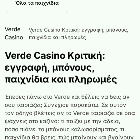
Όλα τα παιχνίδια
Verde
Verde Casino Κριτική: εγγραφή, μπόνους,
Casino
παιχνίδια και πληρωμές
Verde Casino Κριτική:
εγγραφή, μπόνους,
παιχνίδια και πληρωμές
Έπεσες πάνω στο Verde και θέλεις να δεις αν
σου ταιριάζει; Συνέχισε παρακάτω. Σε αυτόν
τον οδηγό βλέπεις αν το Verde ταιριάζει σε όσα
ψάχνεις στο καζίνο: τι παίζει με την άδεια,
πόσο πιάνει το μπόνους καλωσορίσματος, τι
παιχνίδια θα βρεις, πώς μπαίνουν και βγαίνουν