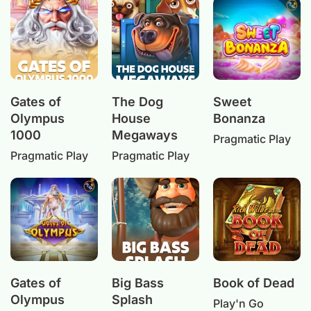
Gates of
The Dog
Sweet
Olympus
House
Bonanza
1000
Megaways
Pragmatic Play
Pragmatic Play
Pragmatic Play
Gates of
Big Bass
Book of Dead
Olympus
Splash
Play'n Go