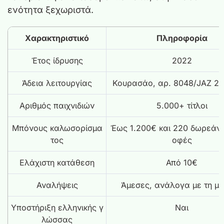
ενότητα ξεχωριστά.
Χαρακτηριστικό
Πληροφορία
Έτος ίδρυσης
2022
Άδεια λειτουργίας
Κουρασάο, αρ. 8048/JAZ 2
Αριθμός παιχνιδιών
5.000+ τίτλοι
Μπόνους καλωσορίσμα
Έως 1.200€ και 220 δωρεάν 
τος
οφές
Ελάχιστη κατάθεση
Από 10€
Αναλήψεις
Άμεσες, ανάλογα με τη μ
Υποστήριξη ελληνικής γ
Ναι
λώσσας