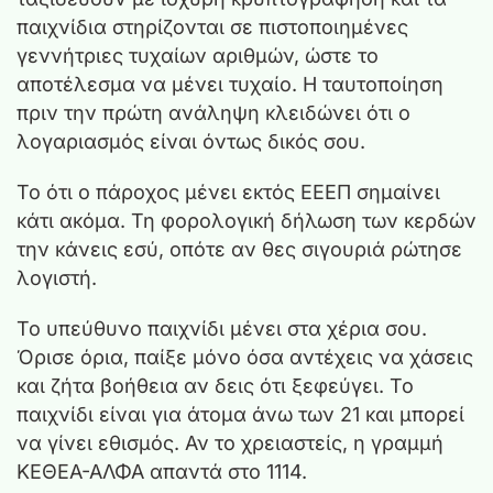
παιχνίδια στηρίζονται σε πιστοποιημένες
γεννήτριες τυχαίων αριθμών, ώστε το
αποτέλεσμα να μένει τυχαίο. Η ταυτοποίηση
πριν την πρώτη ανάληψη κλειδώνει ότι ο
λογαριασμός είναι όντως δικός σου.
Το ότι ο πάροχος μένει εκτός ΕΕΕΠ σημαίνει
κάτι ακόμα. Τη φορολογική δήλωση των κερδών
την κάνεις εσύ, οπότε αν θες σιγουριά ρώτησε
λογιστή.
Το υπεύθυνο παιχνίδι μένει στα χέρια σου.
Όρισε όρια, παίξε μόνο όσα αντέχεις να χάσεις
και ζήτα βοήθεια αν δεις ότι ξεφεύγει. Το
παιχνίδι είναι για άτομα άνω των 21 και μπορεί
να γίνει εθισμός. Αν το χρειαστείς, η γραμμή
ΚΕΘΕΑ-ΑΛΦΑ απαντά στο 1114.